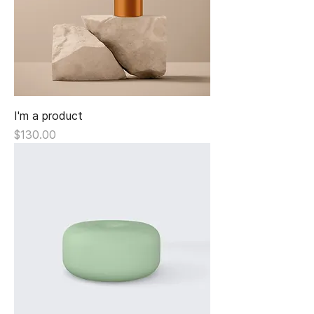
I'm a product
Giá
$130.00