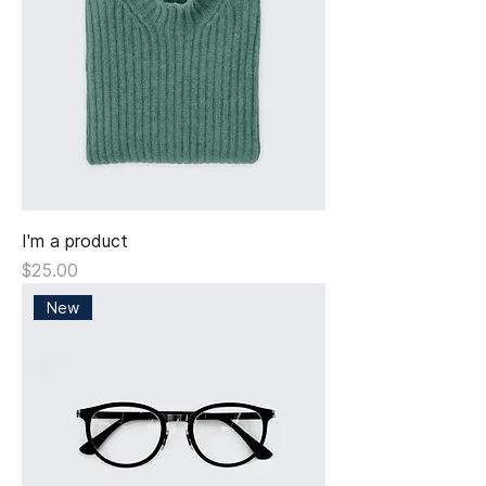
I'm a product
Giá
$25.00
New