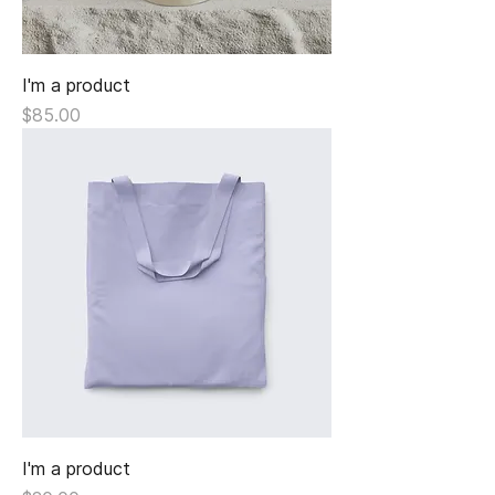
I'm a product
Giá
$85.00
I'm a product