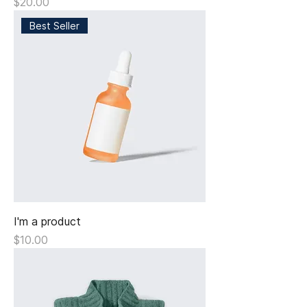
Giá
$20.00
Best Seller
I'm a product
Giá
$10.00