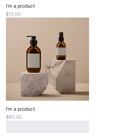
I'm a product
Giá
$15.00
I'm a product
Giá
$85.00